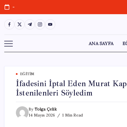
Skip
-
to
content
https://www.facebook.com/
https://twitter.com/
https://t.me/
https://www.instagram.com/
https://youtube.com/
ANA SAYFA
E
EĞITIM
İfadesini İptal Eden Murat Kap
İstenilenleri Söyledim
By
Tolga Çelik
14 Mayıs 2026
1 Min Read