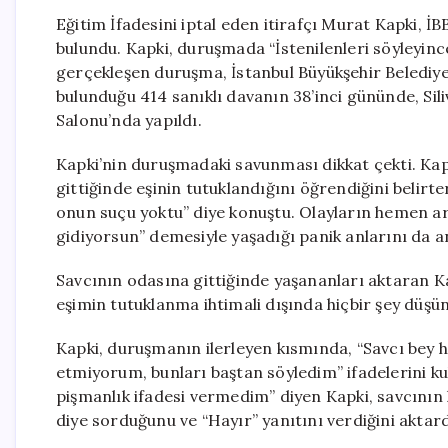
Eğitim İfadesini iptal eden itirafçı Murat Kapki, 
bulundu. Kapki, duruşmada “İstenilenleri söyleyinc
gerçekleşen duruşma, İstanbul Büyükşehir Belediy
bulunduğu 414 sanıklı davanın 38’inci gününde, Sil
Salonu’nda yapıldı.
Kapki’nin duruşmadaki savunması dikkat çekti. Ka
gittiğinde eşinin tutuklandığını öğrendiğini belirt
onun suçu yoktu” diye konuştu. Olayların hemen 
gidiyorsun” demesiyle yaşadığı panik anlarını da an
Savcının odasına gittiğinde yaşananları aktaran Kap
eşimin tutuklanma ihtimali dışında hiçbir şey düş
Kapki, duruşmanın ilerleyen kısmında, “Savcı bey he
etmiyorum, bunları baştan söyledim” ifadelerini kul
pişmanlık ifadesi vermedim” diyen Kapki, savcının 
diye sorduğunu ve “Hayır” yanıtını verdiğini aktard