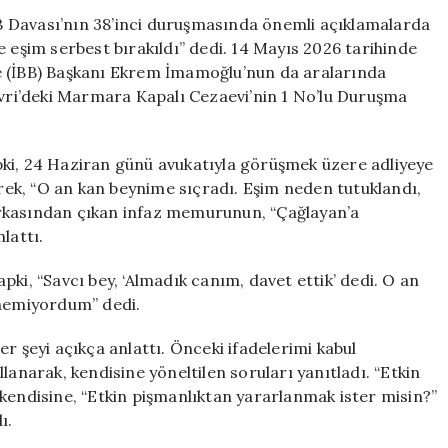
Kapki:
İBB Davası’nın 38’inci duruşmasında önemli açıklamalarda
Eşimin
e eşim serbest bırakıldı” dedi. 14 Mayıs 2026 tarihinde
Serbest
e (İBB) Başkanı Ekrem İmamoğlu’nun da aralarında
Kalması
ivri’deki Marmara Kapalı Cezaevi’nin 1 No’lu Duruşma
İçin
İstenilenleri
Söyledim
pki, 24 Haziran günü avukatıyla görüşmek üzere adliyeye
için
erek, “O an kan beynime sıçradı. Eşim neden tutuklandı,
arkasından çıkan infaz memurunun, “Çağlayan’a
lattı.
ki, “Savcı bey, ‘Almadık canım, davet ettik’ dedi. O an
ünemiyordum” dedi.
r şeyi açıkça anlattı. Önceki ifadelerimi kabul
lanarak, kendisine yöneltilen soruları yanıtladı. “Etkin
kendisine, “Etkin pişmanlıktan yararlanmak ister misin?”
ı.