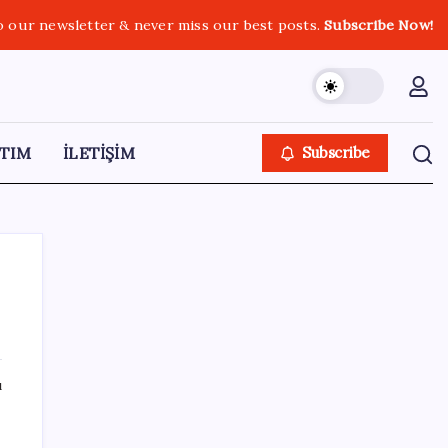
o our newsletter & never miss our best posts.
Subscribe Now!
TIM
İLETİŞİM
Subscribe
SON YAZILAR
ı
Yunanistan’dan Marmaris’e 2 bin 768 kişi
birden akın etti