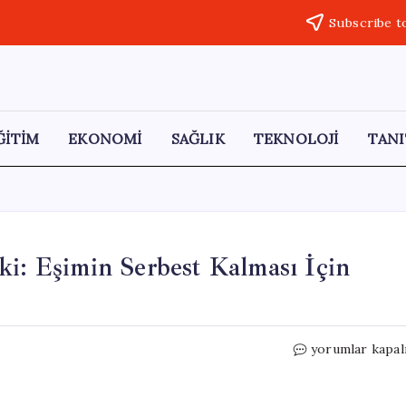
Subscribe t
ĞİTİM
EKONOMİ
SAĞLIK
TEKNOLOJİ
TANI
ki: Eşimin Serbest Kalması İçin
İfadesini
yorumlar kapal
İptal
Eden
Murat