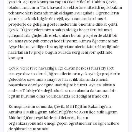
yapıldı. Açılışta konuşma yapan Okul Müdürü Haldun Çevik,
okulun amacının Türk havacılık sektörüne nitelikli uçak bakım
teknisyenleri kazandırmak olduğunu vurguladı. Öğrencilerin
yalnızca teknik bilgilerle değil, aynı zamanda bilimsel
projelerle de gelişim göstermelerinin önemine dikkat çekti.
Çevik, “Öğrencilerimizin sahip olduğu becerileri bilimsel
çalışmalarla güçlendirerek, onları bu tür projelerde aktif bir
rol almaya teşvik etmeyi hedefliyoruz. Kimya öğretmenimiz
Ayşe Hanım ve diğer branş öğretmenlerimizin rehberliğinde
hazırlanan 19 proje, bugün burada sergileniyor.” şeklinde
konuştu.
Çevik, velileri ve havacılığa ilgi duyan herkesi fuarı ziyaret
etmeye davet ederek, öğrencilerin ortaya koyduğu projelerin
gelecekte savunma sanayi ve havacılık alanında önemli
başarılara dönüşeceğine inandığını belirtti. Ayrıca, okulun
sadece Türkiye’de değil, uluslararası alanda da tanınan bir
eğitim kurumu olma yolunda hızla ilerlediğini ifade etti.
Konuşmasının sonunda, Çevik, Milli Eğitim Bakanlığı’na,
Antalya İl Milli Eğitim Müdürlüğü’ne ve Aksu İlçe Milli Eğitim
Müdürlüğü’ne teşekkürlerini ileterek, fuarın
organizasyonunda emeği geçen öğretmenler ile öğrencilere
de şükranlarını sundu.