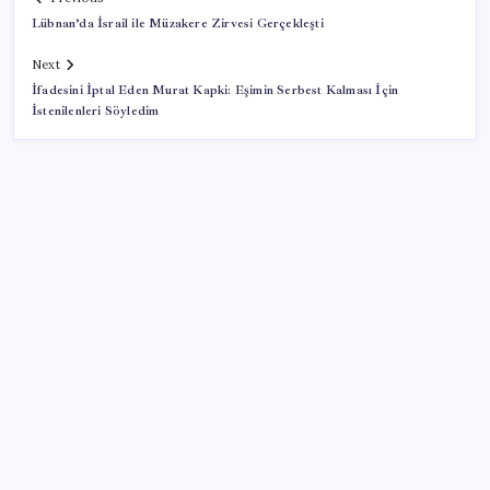
Lübnan’da İsrail ile Müzakere Zirvesi Gerçekleşti
Next
İfadesini İptal Eden Murat Kapki: Eşimin Serbest Kalması İçin
İstenilenleri Söyledim
SON YAZILAR
Merkez Bankası döviz ve altın rezervleri açıklandı:
Kasada son durum ne?
Kongo’dan piyasaları sallayacak karar: Bakır ve
kobalt ihracatı durduruldu