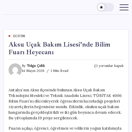
Skip
to
content
EĞITIM
Aksu Uçak Bakım Lisesi’nde Bilim
Fuarı Heyecanı
Aksu
By
Tolga Çelik
yorumlar kapalı
Uçak
14 Mayıs 2026
1 Min Read
Bakım
Lisesi’nde
Bilim
Antalya’nın Aksu ilçesinde bulunan Aksu Uçak Bakım
Fuarı
Teknolojisi Mesleki ve Teknik Anadolu Lisesi, TÜBİTAK 4006
Heyecanı
için
Bilim Fuarı’nı düzenleyerek öğrencilerin hazırladığı projeleri
ziyaretçilerin beğenisine sundu. Etkinlik, okulun uçak bakım
hangarında gerçekleştirildi ve iki gün boyunca devam edecek.
Bu yıl toplamda 19 proje sergilenecek.
Fuarın açılışı, öğrenci, öğretmen ve velilerin yoğun katılımıyla