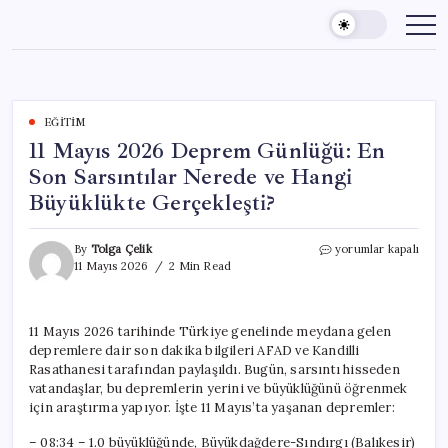
Skip
to
content
EĞITIM
11 Mayıs 2026 Deprem Günlüğü: En
Son Sarsıntılar Nerede ve Hangi
Büyüklükte Gerçekleşti?
11
By
Tolga Çelik
yorumlar kapalı
Mayıs
11 Mayıs 2026
2 Min Read
2026
Deprem
Günlüğü:
11 Mayıs 2026 tarihinde Türkiye genelinde meydana gelen
En
depremlere dair son dakika bilgileri AFAD ve Kandilli
Son
Sarsıntılar
Rasathanesi tarafından paylaşıldı. Bugün, sarsıntı hisseden
Nerede
vatandaşlar, bu depremlerin yerini ve büyüklüğünü öğrenmek
ve
için araştırma yapıyor. İşte 11 Mayıs’ta yaşanan depremler:
Hangi
Büyüklükte
– 08:34 – 1.0 büyüklüğünde, Büyükdağdere-Sındırgı (Balıkesir)