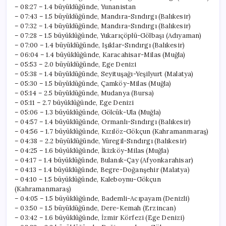
Gerçekleşti?
– 08:27 – 1.4 büyüklüğünde, Yunanistan
için
– 07:43 – 1.5 büyüklüğünde, Mandıra-Sındırgı (Balıkesir)
– 07:32 – 1.4 büyüklüğünde, Mandıra-Sındırgı (Balıkesir)
– 07:28 – 1.5 büyüklüğünde, Yukarıçöplü-Gölbaşı (Adıyaman)
– 07:00 – 1.4 büyüklüğünde, Işıklar-Sındırgı (Balıkesir)
– 06:04 – 1.4 büyüklüğünde, Karacahisar-Milas (Muğla)
– 05:53 – 2.0 büyüklüğünde, Ege Denizi
– 05:38 – 1.4 büyüklüğünde, Seyituşağı-Yeşilyurt (Malatya)
– 05:30 – 1.5 büyüklüğünde, Çamköy-Milas (Muğla)
– 05:14 – 2.5 büyüklüğünde, Mudanya (Bursa)
– 05:11 – 2.7 büyüklüğünde, Ege Denizi
– 05:06 – 1.3 büyüklüğünde, Gölcük-Ula (Muğla)
– 04:57 – 1.4 büyüklüğünde, Ormanlı-Sındırgı (Balıkesir)
– 04:56 – 1.7 büyüklüğünde, Kızılöz-Gökçun (Kahramanmaraş)
– 04:38 – 2.2 büyüklüğünde, Yüregil-Sındırgı (Balıkesir)
– 04:25 – 1.6 büyüklüğünde, İkizköy-Milas (Muğla)
– 04:17 – 1.4 büyüklüğünde, Bulanık-Çay (Afyonkarahisar)
– 04:13 – 1.4 büyüklüğünde, Begre-Doğanşehir (Malatya)
– 04:10 – 1.5 büyüklüğünde, Kaleboynu-Gökçun
(Kahramanmaraş)
– 04:05 – 1.5 büyüklüğünde, Bademli-Acıpayam (Denizli)
– 03:50 – 1.5 büyüklüğünde, Dere-Kemah (Erzincan)
– 03:42 – 1.6 büyüklüğünde, İzmir Körfezi (Ege Denizi)