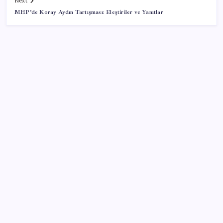
Next
MHP’de Koray Aydın Tartışması: Eleştiriler ve Yanıtlar
SON YAZILAR
Merkez Bankası döviz ve altın rezervleri açıklandı:
Kasada son durum ne?
Kongo’dan piyasaları sallayacak karar: Bakır ve
kobalt ihracatı durduruldu
20.000 TL Altına Satın Alınabilecek Fiyat
Performans 6 Tablet!
Yunanistan’dan Marmaris’e 2 bin 768 kişi birden akın