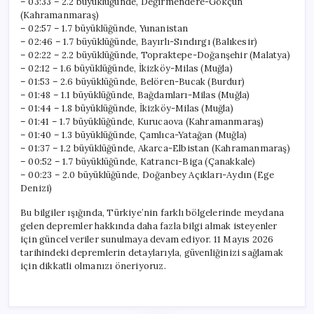
– 03:33 – 2.2 büyüklüğünde, Değirmendere-Gökçun
(Kahramanmaraş)
– 02:57 – 1.7 büyüklüğünde, Yunanistan
– 02:46 – 1.7 büyüklüğünde, Bayırlı-Sındırgı (Balıkesir)
– 02:22 – 2.2 büyüklüğünde, Topraktepe-Doğanşehir (Malatya)
– 02:12 – 1.6 büyüklüğünde, İkizköy-Milas (Muğla)
– 01:53 – 2.6 büyüklüğünde, Belören-Bucak (Burdur)
– 01:48 – 1.1 büyüklüğünde, Bağdamları-Milas (Muğla)
– 01:44 – 1.8 büyüklüğünde, İkizköy-Milas (Muğla)
– 01:41 – 1.7 büyüklüğünde, Kurucaova (Kahramanmaraş)
– 01:40 – 1.3 büyüklüğünde, Çamlıca-Yatağan (Muğla)
– 01:37 – 1.2 büyüklüğünde, Akarca-Elbistan (Kahramanmaraş)
– 00:52 – 1.7 büyüklüğünde, Katrancı-Biga (Çanakkale)
– 00:23 – 2.0 büyüklüğünde, Doğanbey Açıkları-Aydın (Ege
Denizi)
Bu bilgiler ışığında, Türkiye’nin farklı bölgelerinde meydana
gelen depremler hakkında daha fazla bilgi almak isteyenler
için güncel veriler sunulmaya devam ediyor. 11 Mayıs 2026
tarihindeki depremlerin detaylarıyla, güvenliğinizi sağlamak
için dikkatli olmanızı öneriyoruz.