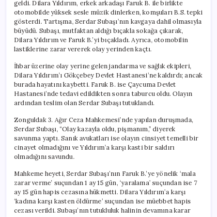
geldi. Dilara Yıldırım, erkek arkadaşı Faruk B. ile birlikte
otomobilde yüksek sesle müzik dinlerken, komşuları B.S. tepki
gösterdi. Tartışma, Serdar Subaşı’nın kavgaya dahil olmasıyla
büyüdü. Subaşı, mutfaktan aldığı bıçakla sokağa çıkarak,
Dilara Yıldırım ve Faruk B.’yi bıçakladı. Ayrıca, otomobilin
lastiklerine zarar vererek olay yerinden kaçtı.
İhbar üzerine olay yerine gelen jandarma ve sağlık ekipleri,
Dilara Yıldırım’ı Gökçebey Devlet Hastanesi’ne kaldırdı; ancak
burada hayatını kaybetti. Faruk B. ise Çaycuma Devlet
Hastanesi’nde tedavi edildikten sonra taburcu oldu. Olayın
ardından teslim olan Serdar Subaşı tutuklandı.
Zonguldak 3. Ağır Ceza Mahkemesi’nde yapılan duruşmada,
Serdar Subaşı, “Olay kazayla oldu, pişmanım,” diyerek
savunma yaptı. Sanık avukatları ise olayın cinsiyet temelli bir
cinayet olmadığını ve Yıldırım’a karşı kasti bir saldırı
olmadığını savundu.
Mahkeme heyeti, Serdar Subaşı’nın Faruk B.’ye yönelik ‘mala
zarar verme’ suçundan 1 ay 15 gün, ‘yaralama’ suçundan ise 7
ay 15 gün hapis cezasına hükmetti. Dilara Yıldırım’a karşı
‘kadına karşı kasten öldürme’ suçundan ise müebbet hapis
cezası verildi. Subaşı’nın tutukluluk halinin devamına karar