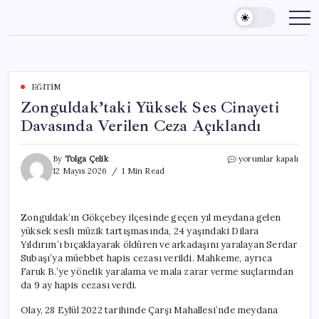
Skip
to
content
EĞITIM
Zonguldak’taki Yüksek Ses Cinayeti
Davasında Verilen Ceza Açıklandı
Zonguldak’taki
By
Tolga Çelik
yorumlar kapalı
Yüksek
12 Mayıs 2026
1 Min Read
Ses
Cinayeti
Davasında
Zonguldak’ın Gökçebey ilçesinde geçen yıl meydana gelen
Verilen
yüksek sesli müzik tartışmasında, 24 yaşındaki Dilara
Ceza
Açıklandı
Yıldırım’ı bıçaklayarak öldüren ve arkadaşını yaralayan Serdar
için
Subaşı’ya müebbet hapis cezası verildi. Mahkeme, ayrıca
Faruk B.’ye yönelik yaralama ve mala zarar verme suçlarından
da 9 ay hapis cezası verdi.
Olay, 28 Eylül 2022 tarihinde Çarşı Mahallesi’nde meydana