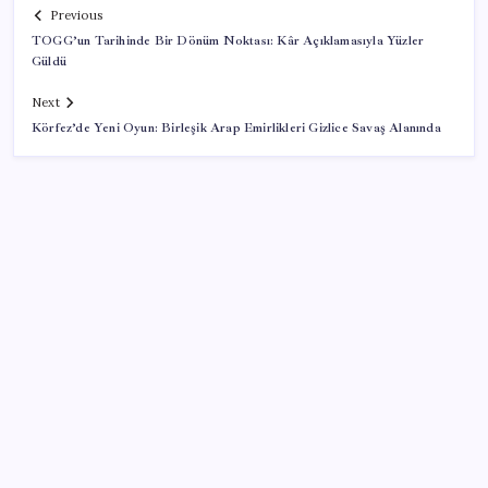
Previous
TOGG’un Tarihinde Bir Dönüm Noktası: Kâr Açıklamasıyla Yüzler
Güldü
Next
Körfez’de Yeni Oyun: Birleşik Arap Emirlikleri Gizlice Savaş Alanında
SON YAZILAR
Merkez Bankası döviz ve altın rezervleri açıklandı:
Kasada son durum ne?
Kongo’dan piyasaları sallayacak karar: Bakır ve