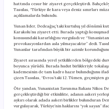
hattında cesur bir ziyaret gerçekleştirdi. Bahçek
Tasulas, “Türkiye ile kara veya deniz sınırları mü
açıklamalarda bulundu.
Yunan lider, Dedeağaç’taki kurtuluş yıl dönümü ku
Karakolu’nu ziyaret etti. Burada yaptığı konuşmada
konusundaki kararlılığını vurguladı ve “Yunanistan,
provokasyonlardan asla yılmayacaktır” dedi. Tasul
Yunanlar tarafından büyük bir azimle korunduğunu 
Ziyaret sırasında yerel yetkililerden bölgedeki du
boyunca yürüdü. Burada hudut birlikleriyle tokala
kademesinin de tam kadro hazır bulunduğunu ifade 
çizen Tasulas, “Evros’taki 12. Tümen, geçmişten ge
Öte yandan, Yunanistan Savunma Bakanı Nikos Dend
gerçekleştirdiği bir etkinlikte, adanın askeri yerle
aykırı olarak adada askeri birlikler bulunduran De
vurgulayarak, Türkiye’nin haklarını “yok sayan” if