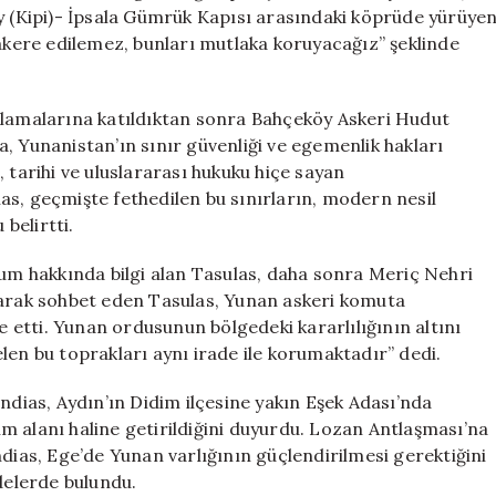
için
öy (Kipi)- İpsala Gümrük Kapısı arasındaki köprüde yürüye
zakere edilemez, bunları mutlaka koruyacağız” şeklinde
tlamalarına katıldıktan sonra Bahçeköy Askeri Hudut
, Yunanistan’ın sınır güvenliği ve egemenlik hakları
 tarihi ve uluslararası hukuku hiçe sayan
as, geçmişte fethedilen bu sınırların, modern nesil
belirtti.
rum hakkında bilgi alan Tasulas, daha sonra Meriç Nehri
şarak sohbet eden Tasulas, Yunan askeri komuta
etti. Yunan ordusunun bölgedeki kararlılığının altını
len bu toprakları aynı irade ile korumaktadır” dedi.
ias, Aydın’ın Didim ilçesine yakın Eşek Adası’nda
şim alanı haline getirildiğini duyurdu. Lozan Antlaşması’na
ndias, Ege’de Yunan varlığının güçlendirilmesi gerektiğini
adelerde bulundu.