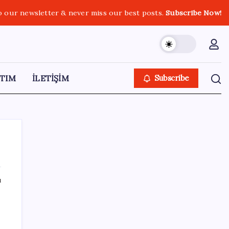
o our newsletter & never miss our best posts.
Subscribe Now!
TIM
İLETİŞİM
Subscribe
ı
SON YAZILAR
’ndan
Merkez Bankası döviz ve altın rezervleri
açıklandı: Kasada son durum ne?