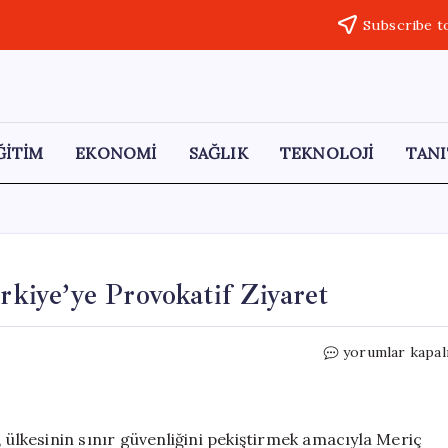
Subscribe t
ĞİTİM
EKONOMİ
SAĞLIK
TEKNOLOJİ
TANI
iye’ye Provokatif Ziyaret
Yunan
yorumlar kapal
Cumhurbaşkanı
Türkiye’ye
Provokatif
Ziyaret
lkesinin sınır güvenliğini pekiştirmek amacıyla Meriç