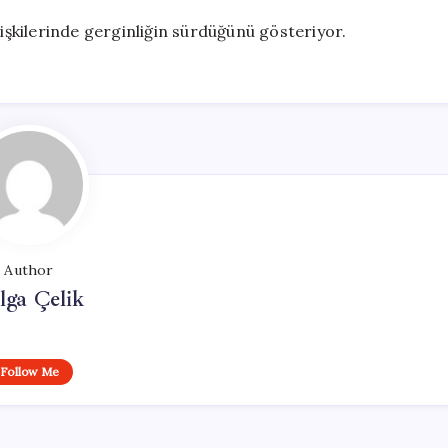
lişkilerinde gerginliğin sürdüğünü gösteriyor.
Author
lga Çelik
Follow Me