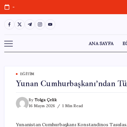
Skip
-
to
content
https://www.facebook.com/
https://twitter.com/
https://t.me/
https://www.instagram.com/
https://youtube.com/
ANA SAYFA
E
EĞITIM
Yunan Cumhurbaşkanı’ndan Türk
By
Tolga Çelik
16 Mayıs 2026
1 Min Read
Yunanistan Cumhurbaşkanı Konstandinos Tasulas, ü