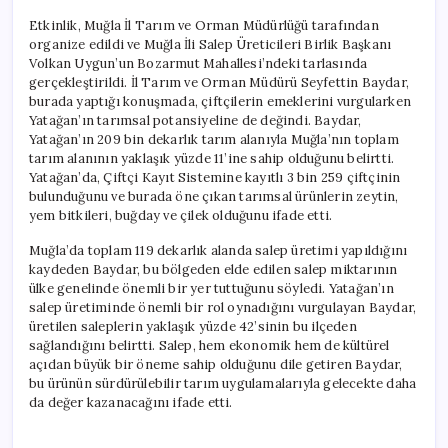
Etkinlik, Muğla İl Tarım ve Orman Müdürlüğü tarafından
organize edildi ve Muğla İli Salep Üreticileri Birlik Başkanı
Volkan Uygun’un Bozarmut Mahallesi’ndeki tarlasında
gerçekleştirildi. İl Tarım ve Orman Müdürü Seyfettin Baydar,
burada yaptığı konuşmada, çiftçilerin emeklerini vurgularken
Yatağan’ın tarımsal potansiyeline de değindi. Baydar,
Yatağan’ın 209 bin dekarlık tarım alanıyla Muğla’nın toplam
tarım alanının yaklaşık yüzde 11’ine sahip olduğunu belirtti.
Yatağan’da, Çiftçi Kayıt Sistemine kayıtlı 3 bin 259 çiftçinin
bulunduğunu ve burada öne çıkan tarımsal ürünlerin zeytin,
yem bitkileri, buğday ve çilek olduğunu ifade etti.
Muğla’da toplam 119 dekarlık alanda salep üretimi yapıldığını
kaydeden Baydar, bu bölgeden elde edilen salep miktarının
ülke genelinde önemli bir yer tuttuğunu söyledi. Yatağan’ın
salep üretiminde önemli bir rol oynadığını vurgulayan Baydar,
üretilen saleplerin yaklaşık yüzde 42’sinin bu ilçeden
sağlandığını belirtti. Salep, hem ekonomik hem de kültürel
açıdan büyük bir öneme sahip olduğunu dile getiren Baydar,
bu ürünün sürdürülebilir tarım uygulamalarıyla gelecekte daha
da değer kazanacağını ifade etti.