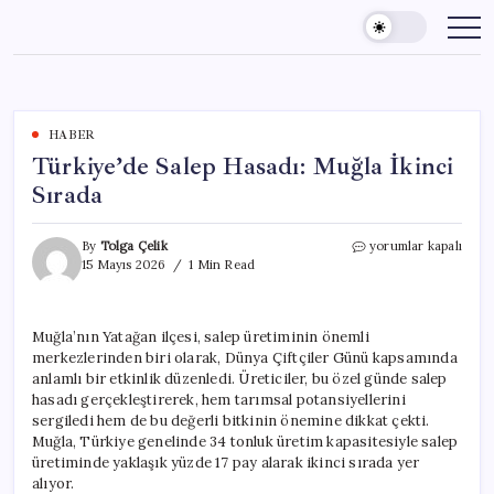
Skip
to
content
HABER
Türkiye’de Salep Hasadı: Muğla İkinci
Sırada
Türkiye’de
By
Tolga Çelik
yorumlar kapalı
Salep
15 Mayıs 2026
1 Min Read
Hasadı:
Muğla
İkinci
Muğla’nın Yatağan ilçesi, salep üretiminin önemli
Sırada
merkezlerinden biri olarak, Dünya Çiftçiler Günü kapsamında
için
anlamlı bir etkinlik düzenledi. Üreticiler, bu özel günde salep
hasadı gerçekleştirerek, hem tarımsal potansiyellerini
sergiledi hem de bu değerli bitkinin önemine dikkat çekti.
Muğla, Türkiye genelinde 34 tonluk üretim kapasitesiyle salep
üretiminde yaklaşık yüzde 17 pay alarak ikinci sırada yer
alıyor.