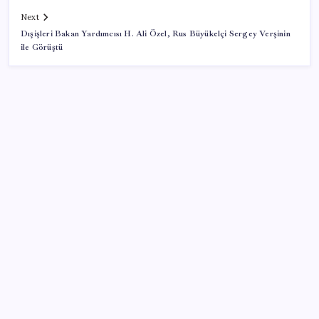
Next
Dışişleri Bakan Yardımcısı H. Ali Özel, Rus Büyükelçi Sergey Verşinin
ile Görüştü
SON YAZILAR
Merkez Bankası döviz ve altın rezervleri açıklandı:
Kasada son durum ne?
Kongo’dan piyasaları sallayacak karar: Bakır ve
kobalt ihracatı durduruldu
20.000 TL Altına Satın Alınabilecek Fiyat