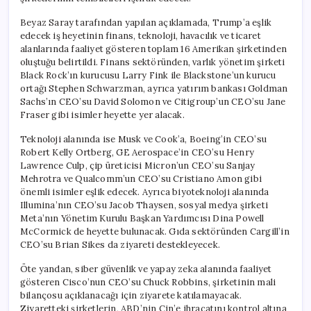
Beyaz Saray tarafından yapılan açıklamada, Trump’a eşlik
edecek iş heyetinin finans, teknoloji, havacılık ve ticaret
alanlarında faaliyet gösteren toplam 16 Amerikan şirketinden
oluştuğu belirtildi. Finans sektöründen, varlık yönetim şirketi
Black Rock’ın kurucusu Larry Fink ile Blackstone’un kurucu
ortağı Stephen Schwarzman, ayrıca yatırım bankası Goldman
Sachs’ın CEO’su David Solomon ve Citigroup’un CEO’su Jane
Fraser gibi isimler heyette yer alacak.
Teknoloji alanında ise Musk ve Cook’a, Boeing’in CEO’su
Robert Kelly Ortberg, GE Aerospace’in CEO’su Henry
Lawrence Culp, çip üreticisi Micron’un CEO’su Sanjay
Mehrotra ve Qualcomm’un CEO’su Cristiano Amon gibi
önemli isimler eşlik edecek. Ayrıca biyoteknoloji alanında
Illumina’nın CEO’su Jacob Thaysen, sosyal medya şirketi
Meta’nın Yönetim Kurulu Başkan Yardımcısı Dina Powell
McCormick de heyette bulunacak. Gıda sektöründen Cargill’in
CEO’su Brian Sikes da ziyareti destekleyecek.
Öte yandan, siber güvenlik ve yapay zeka alanında faaliyet
gösteren Cisco’nun CEO’su Chuck Robbins, şirketinin mali
bilançosu açıklanacağı için ziyarete katılamayacak.
Ziyaretteki şirketlerin, ABD’nin Çin’e ihracatını kontrol altına