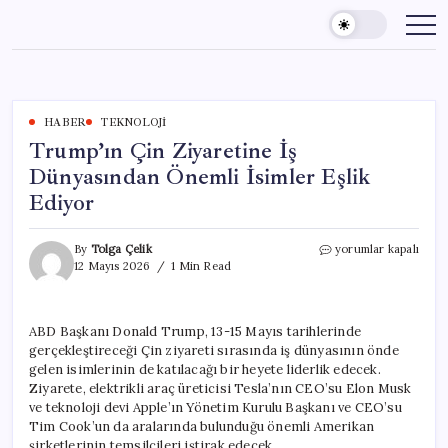
Skip
to
content
HABER
TEKNOLOJI
Trump’ın Çin Ziyaretine İş
Dünyasından Önemli İsimler Eşlik
Ediyor
Trump’ın
By
Tolga Çelik
yorumlar kapalı
Çin
12 Mayıs 2026
1 Min Read
Ziyaretine
İş
Dünyasından
ABD Başkanı Donald Trump, 13-15 Mayıs tarihlerinde
Önemli
gerçekleştireceği Çin ziyareti sırasında iş dünyasının önde
İsimler
Eşlik
gelen isimlerinin de katılacağı bir heyete liderlik edecek.
Ediyor
Ziyarete, elektrikli araç üreticisi Tesla’nın CEO’su Elon Musk
için
ve teknoloji devi Apple’ın Yönetim Kurulu Başkanı ve CEO’su
Tim Cook’un da aralarında bulunduğu önemli Amerikan
şirketlerinin temsilcileri iştirak edecek.