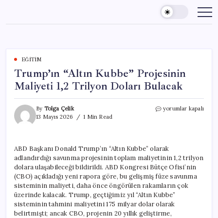
Skip
to
content
EĞITIM
Trump’ın “Altın Kubbe” Projesinin
Maliyeti 1,2 Trilyon Doları Bulacak
Trump’ın
By
Tolga Çelik
yorumlar kapalı
“Altın
13 Mayıs 2026
1 Min Read
Kubbe”
Projesinin
Maliyeti
ABD Başkanı Donald Trump’ın “Altın Kubbe” olarak
1,2
adlandırdığı savunma projesinin toplam maliyetinin 1,2 trilyon
Trilyon
Doları
dolara ulaşabileceği bildirildi. ABD Kongresi Bütçe Ofisi’nin
Bulacak
(CBO) açıkladığı yeni rapora göre, bu gelişmiş füze savunma
için
sisteminin maliyeti, daha önce öngörülen rakamların çok
üzerinde kalacak. Trump, geçtiğimiz yıl “Altın Kubbe”
sisteminin tahmini maliyetini 175 milyar dolar olarak
belirtmişti; ancak CBO, projenin 20 yıllık geliştirme,