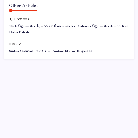
Other Articles
Previous
Türk Öğrenciler İçin Vakıf Üniversiteleri Yabancı Öğrencilerden 53 Kat
Daha Pahalı
Next
Sudan Çölü’nde 260 Yeni Anıtsal Mezar Keşfedildi
SON YAZILAR
Türkiye’ye gelen turistler alışveriş yapmadı, saçını