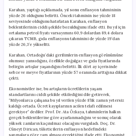
Karahan, yaptığı açıklamada, yıl sonu enflasyon tahmininin
yüzde 26 olduğunu belirtti. Önceki tahminin ise yüzde 18
seviyesinde olduğunu hatırlatan Karahan, enflasyon
beklentilerinin ciddi şekilde bozulduğunu ifade etti. Bu yıl için
ortalama petrol fiyatı varsayımını 60,9 dolardan 89,4 dolara
çıkaran TCMB, gıda enflasyonu tahminini de yüzde 19’dan
yüzde 26,3’e yükseltti.
Karahan, Ortadoğu’daki gerilimlerin enflasyon görünümüne
olumsuz yansıdığını, özellikle doğalgaz ve gıda fiyatlarında
belirgin artışlar yaşandığını belirtti. İlk dört ay içerisinde
sebze ve meyve fiyatlarının yüzde 57 oranında arttığına dikkat
çekti.
Ekonomistler ise, bu artışların ücretlilerin yaşam
standartlarını ciddi şekilde etkilediğini dile getirerek,
“Milyonlarca çalışana bu yıl verilen yüzde 8’lik zamın yetersiz
kaldığı ortada. Ücret kayıplarının acilen telafi edilmesi
gerekiyor” dediler. Prof. Dr. Ata Özkaya, tahminlerin halkın
gerçek beklentilerine göre ayarlanmadığını ve sonuç olarak
yüksek zamların kaçınılmaz olacağını vurguladı. Doç. Dr.
Cüneyt Dirican, tüketicilerin enflasyon hedefindeki
sapmalara göre zam alması gerektiğini ifade etti. Ekonomist