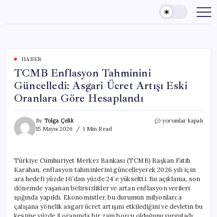
Skip
to
content
HABER
TCMB Enflasyon Tahminini
Güncelledi: Asgari Ücret Artışı Eski
Oranlara Göre Hesaplandı
TCMB
By
Tolga Çelik
yorumlar kapalı
Enflasyon
15 Mayıs 2026
1 Min Read
Tahminini
Güncelledi:
Asgari
Türkiye Cumhuriyet Merkez Bankası (TCMB) Başkan Fatih
Ücret
Karahan, enflasyon tahminlerini güncelleyerek 2026 yılı için
Artışı
Eski
ara hedefi yüzde 16’dan yüzde 24’e yükseltti. Bu açıklama, son
Oranlara
dönemde yaşanan belirsizlikler ve artan enflasyon verileri
Göre
ışığında yapıldı. Ekonomistler, bu durumun milyonlarca
Hesaplandı
çalışana yönelik asgari ücret artışını etkilediğini ve devletin bu
için
kesime yüzde 8 oranında bir zam borcu olduğunu vurguladı.