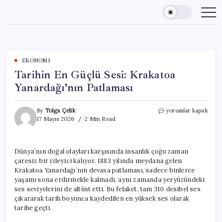
Skip
to
content
EKONOMI
Tarihin En Güçlü Sesi: Krakatoa
Yanardağı’nın Patlaması
Tarihin
By
Tolga Çelik
yorumlar kapalı
En
17 Mayıs 2026
2 Min Read
Güçlü
Sesi:
Krakatoa
Dünya’nın doğal olayları karşısında insanlık çoğu zaman
Yanardağı’nın
çaresiz bir izleyici kalıyor. 1883 yılında meydana gelen
Patlaması
için
Krakatoa Yanardağı’nın devasa patlaması, sadece binlerce
yaşamı sona erdirmekle kalmadı, aynı zamanda yeryüzündeki
ses seviyelerini de altüst etti. Bu felaket, tam 310 desibel ses
çıkararak tarih boyunca kaydedilen en yüksek ses olarak
tarihe geçti.