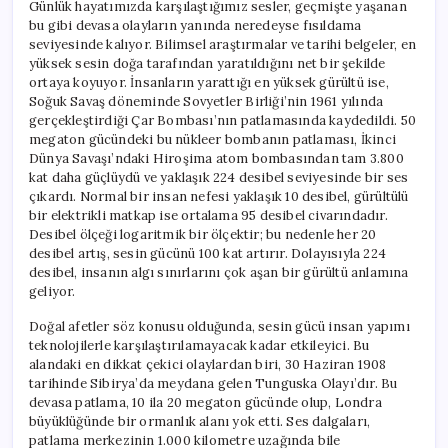
Günlük hayatımızda karşılaştığımız sesler, geçmişte yaşanan
bu gibi devasa olayların yanında neredeyse fısıldama
seviyesinde kalıyor. Bilimsel araştırmalar ve tarihi belgeler, en
yüksek sesin doğa tarafından yaratıldığını net bir şekilde
ortaya koyuyor. İnsanların yarattığı en yüksek gürültü ise,
Soğuk Savaş döneminde Sovyetler Birliği’nin 1961 yılında
gerçekleştirdiği Çar Bombası’nın patlamasında kaydedildi. 50
megaton gücündeki bu nükleer bombanın patlaması, İkinci
Dünya Savaşı’ndaki Hiroşima atom bombasından tam 3.800
kat daha güçlüydü ve yaklaşık 224 desibel seviyesinde bir ses
çıkardı. Normal bir insan nefesi yaklaşık 10 desibel, gürültülü
bir elektrikli matkap ise ortalama 95 desibel civarındadır.
Desibel ölçeği logaritmik bir ölçektir; bu nedenle her 20
desibel artış, sesin gücünü 100 kat artırır. Dolayısıyla 224
desibel, insanın algı sınırlarını çok aşan bir gürültü anlamına
geliyor.
Doğal afetler söz konusu olduğunda, sesin gücü insan yapımı
teknolojilerle karşılaştırılamayacak kadar etkileyici. Bu
alandaki en dikkat çekici olaylardan biri, 30 Haziran 1908
tarihinde Sibirya’da meydana gelen Tunguska Olayı’dır. Bu
devasa patlama, 10 ila 20 megaton gücünde olup, Londra
büyüklüğünde bir ormanlık alanı yok etti. Ses dalgaları,
patlama merkezinin 1.000 kilometre uzağında bile