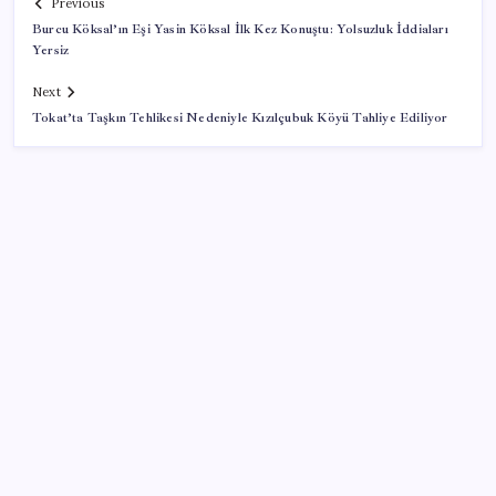
Previous
Burcu Köksal’ın Eşi Yasin Köksal İlk Kez Konuştu: Yolsuzluk İddiaları
Yersiz
Next
Tokat’ta Taşkın Tehlikesi Nedeniyle Kızılçubuk Köyü Tahliye Ediliyor
SON YAZILAR
Ekran Kartı Fiyatlarına Zam Yolda: Yüzde 40’a Varan
Fiyat Artışı
İYİ Parti’den ‘çerçeve yasa’ hamlesi: Komisyon’dan
canlı yayın açtı