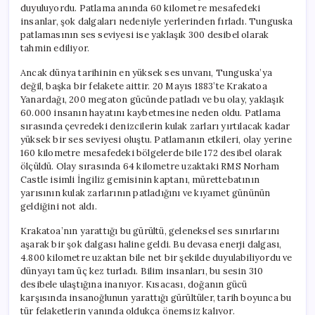
duyuluyordu. Patlama anında 60 kilometre mesafedeki
insanlar, şok dalgaları nedeniyle yerlerinden fırladı. Tunguska
patlamasının ses seviyesi ise yaklaşık 300 desibel olarak
tahmin ediliyor.
Ancak dünya tarihinin en yüksek ses unvanı, Tunguska’ya
değil, başka bir felakete aittir. 20 Mayıs 1883’te Krakatoa
Yanardağı, 200 megaton gücünde patladı ve bu olay, yaklaşık
60.000 insanın hayatını kaybetmesine neden oldu. Patlama
sırasında çevredeki denizcilerin kulak zarları yırtılacak kadar
yüksek bir ses seviyesi oluştu. Patlamanın etkileri, olay yerine
160 kilometre mesafedeki bölgelerde bile 172 desibel olarak
ölçüldü. Olay sırasında 64 kilometre uzaktaki RMS Norham
Castle isimli İngiliz gemisinin kaptanı, mürettebatının
yarısının kulak zarlarının patladığını ve kıyamet gününün
geldiğini not aldı.
Krakatoa’nın yarattığı bu gürültü, geleneksel ses sınırlarını
aşarak bir şok dalgası haline geldi. Bu devasa enerji dalgası,
4.800 kilometre uzaktan bile net bir şekilde duyulabiliyordu ve
dünyayı tam üç kez turladı. Bilim insanları, bu sesin 310
desibele ulaştığına inanıyor. Kısacası, doğanın gücü
karşısında insanoğlunun yarattığı gürültüler, tarih boyunca bu
tür felaketlerin yanında oldukça önemsiz kalıyor.