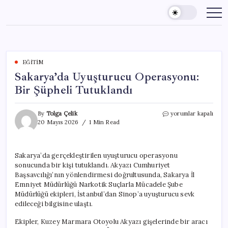
Skip
to
content
EĞITIM
Sakarya’da Uyuşturucu Operasyonu:
Bir Şüpheli Tutuklandı
Sakarya’da
By
Tolga Çelik
yorumlar kapalı
Uyuşturucu
20 Mayıs 2026
1 Min Read
Operasyonu:
Bir
Şüpheli
Sakarya’da gerçekleştirilen uyuşturucu operasyonu
Tutuklandı
sonucunda bir kişi tutuklandı. Akyazı Cumhuriyet
için
Başsavcılığı’nın yönlendirmesi doğrultusunda, Sakarya İl
Emniyet Müdürlüğü Narkotik Suçlarla Mücadele Şube
Müdürlüğü ekipleri, İstanbul’dan Sinop’a uyuşturucu sevk
edileceği bilgisine ulaştı.
Ekipler, Kuzey Marmara Otoyolu Akyazı gişelerinde bir aracı