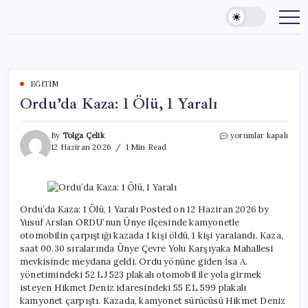
Skip
to
content
EĞITIM
Ordu’da Kaza: 1 Ölü, 1 Yaralı
Ordu’da
By
Tolga Çelik
yorumlar kapalı
Kaza:
12 Haziran 2026
1 Min Read
1
Ölü,
1
Yaralı
için
Ordu’da Kaza: 1 Ölü, 1 Yaralı Posted on 12 Haziran 2026 by
Yusuf Arslan ORDU’nun Ünye ilçesinde kamyonetle
otomobilin çarpıştığı kazada 1 kişi öldü, 1 kişi yaralandı. Kaza,
saat 00.30 sıralarında Ünye Çevre Yolu Karşıyaka Mahallesi
mevkisinde meydana geldi. Ordu yönüne giden İsa A.
yönetimindeki 52 LJ 523 plakalı otomobil ile yola girmek
isteyen Hikmet Deniz idaresindeki 55 EL 599 plakalı
kamyonet çarpıştı. Kazada, kamyonet sürücüsü Hikmet Deniz