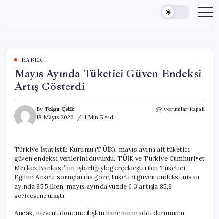
Skip
to
content
HABER
Mayıs Ayında Tüketici Güven Endeksi
Artış Gösterdi
Mayıs
By
Tolga Çelik
yorumlar kapalı
Ayında
18 Mayıs 2026
1 Min Read
Tüketici
Güven
Endeksi
Türkiye İstatistik Kurumu (TÜİK), mayıs ayına ait tüketici
Artış
güven endeksi verilerini duyurdu. TÜİK ve Türkiye Cumhuriyet
Gösterdi
için
Merkez Bankası’nın işbirliğiyle gerçekleştirilen Tüketici
Eğilim Anketi sonuçlarına göre, tüketici güven endeksi nisan
ayında 85,5 iken, mayıs ayında yüzde 0,3 artışla 85,8
seviyesine ulaştı.
Ancak, mevcut döneme ilişkin hanenin maddi durumunu