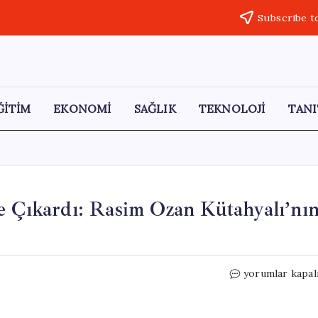
Subscribe t
ĞİTİM
EKONOMİ
SAĞLIK
TEKNOLOJİ
TANI
Çıkardı: Rasim Ozan Kütahyalı’nı
MASAK’ın
yorumlar kapal
Raporu
Gün
Yüzüne