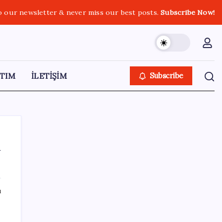
o our newsletter & never miss our best posts.
Subscribe Now!
TIM
İLETİŞİM
Subscribe
n
SON YAZILAR
ı
Merkez Bankası döviz ve altın rezervleri
açıklandı: Kasada son durum ne?