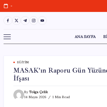
Skip
-
to
content
https://www.facebook.com/
https://twitter.com/
https://t.me/
https://www.instagram.com/
https://youtube.com/
ANA SAYFA
E
EĞITIM
MASAK’ın Raporu Gün Yüzüne 
İfşası
By
Tolga Çelik
14 Mayıs 2026
1 Min Read