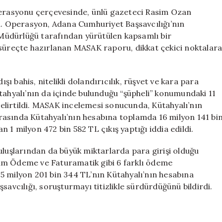
Çıkardı:
operasyonu çerçevesinde, ünlü gazeteci Rasim Ozan
Rasim
dı. Operasyon, Adana Cumhuriyet Başsavcılığı’nın
Ozan
Müdürlüğü tarafından yürütülen kapsamlı bir
Kütahyalı’nın
 süreçte hazırlanan MASAK raporu, dikkat çekici noktalar
İfşası
için
 bahis, nitelikli dolandırıcılık, rüşvet ve kara para
tahyalı’nın da içinde bulunduğu “şüpheli” konumundaki 11
 belirtildi. MASAK incelemesi sonucunda, Kütahyalı’nın
 arasında Kütahyalı’nın hesabına toplamda 16 milyon 141 bi
1 milyon 472 bin 582 TL çıkış yaptığı iddia edildi.
uluşlarından da büyük miktarlarda para girişi olduğu
leşim Ödeme ve Faturamatik gibi 6 farklı ödeme
5 milyon 201 bin 344 TL’nın Kütahyalı’nın hesabına
savcılığı, soruşturmayı titizlikle sürdürdüğünü bildirdi.