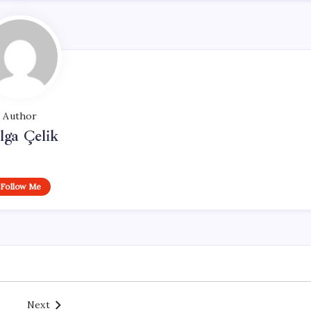
Author
lga Çelik
Follow Me
Next