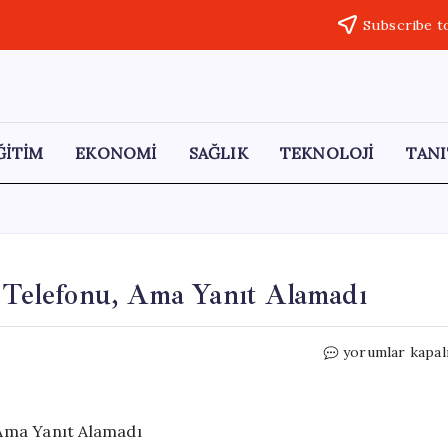
Subscribe t
ĞİTİM
EKONOMİ
SAĞLIK
TEKNOLOJİ
TANI
e Telefonu, Ama Yanıt Alamadı
Kılıçdaroğlu’nd
yorumlar kapal
Özel’e
Taziye
Telefonu,
Ama