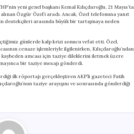
Yanıt
HP’nin yeni genel başkanı Kemal Kılıçdaroğlu, 21 Mayıs’ta
Alamadı
 alınan Özgür Özel’i aradı. Ancak, Özel telefonuna yanıt
için
in destekçileri arasında büyük bir tartışmaya neden
tiğimiz günlerde kalp krizi sonucu vefat etti. Özel,
asının cenaze işlemleriyle ilgilenirken, Kılıçdaroğlu’ndan
ı kaybeden amcası için taziye dileklerini iletmek üzere
amayınca bir taziye mesajı gönderdi.
rdiği ilk röportajı gerçekleştiren AKP’li gazeteci Fatih
ılıçdaroğlu’nun taziye arayışını ve sonrasında gönderdiği