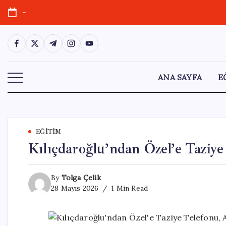
Skip
-
to
content
https://www.facebook.com/
https://twitter.com/
https://t.me/
https://www.instagram.com/
https://youtube.com/
ANA SAYFA
E
EĞITIM
Kılıçdaroğlu’ndan Özel’e Taziy
By
Tolga Çelik
28 Mayıs 2026
1 Min Read