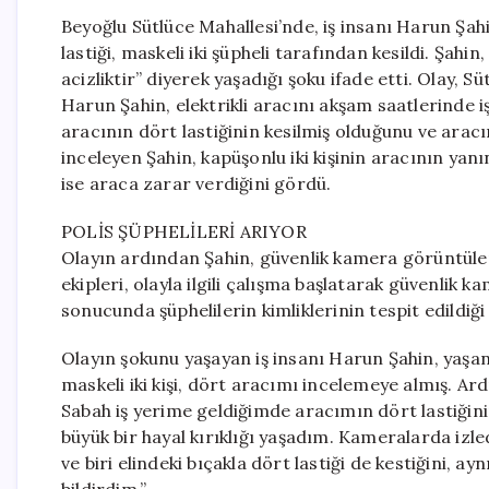
Beyoğlu Sütlüce Mahallesi’nde, iş insanı Harun Şahin
lastiği, maskeli iki şüpheli tarafından kesildi. Şahi
acizliktir” diyerek yaşadığı şoku ifade etti. Olay, 
Harun Şahin, elektrikli aracını akşam saatlerinde i
aracının dört lastiğinin kesilmiş olduğunu ve arac
inceleyen Şahin, kapüşonlu iki kişinin aracının yanına
ise araca zarar verdiğini gördü.
POLİS ŞÜPHELİLERİ ARIYOR
Olayın ardından Şahin, güvenlik kamera görüntüleri
ekipleri, olayla ilgili çalışma başlatarak güvenlik 
sonucunda şüphelilerin kimliklerinin tespit edildiği
Olayın şokunu yaşayan iş insanı Harun Şahin, yaşan
maskeli iki kişi, dört aracımı incelemeye almış. Ar
Sabah iş yerime geldiğimde aracımın dört lastiğini
büyük bir hayal kırıklığı yaşadım. Kameralarda izled
ve biri elindeki bıçakla dört lastiği de kestiğini