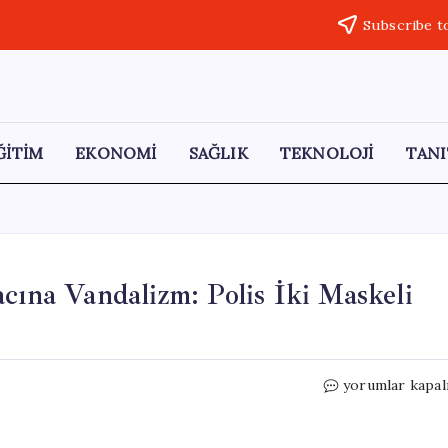
Subscribe t
ĞİTİM
EKONOMİ
SAĞLIK
TEKNOLOJİ
TANI
cına Vandalizm: Polis İki Maskeli
İş
yorumlar kapal
Adamının
Yeni
Elektrikli