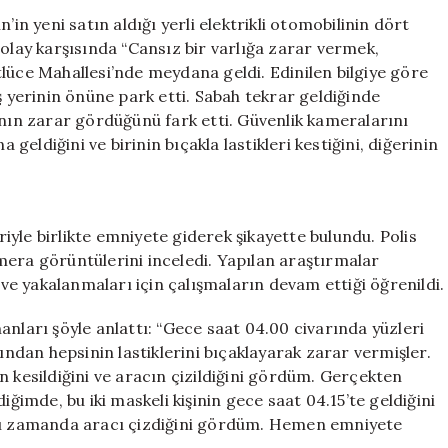
Aracına
’in yeni satın aldığı yerli elektrikli otomobilinin dört
Vandalizm:
n, olay karşısında “Cansız bir varlığa zarar vermek,
Polis
Sütlüce Mahallesi’nde meydana geldi. Edinilen bilgiye göre
İki
ş yerinin önüne park etti. Sabah tekrar geldiğinde
Maskeli
ının zarar gördüğünü fark etti. Güvenlik kameralarını
Şüpheliyi
 geldiğini ve birinin bıçakla lastikleri kestiğini, diğerinin
Arıyor
için
yle birlikte emniyete giderek şikayette bulundu. Polis
kamera görüntülerini inceledi. Yapılan araştırmalar
 ve yakalanmaları için çalışmaların devam ettiği öğrenildi.
anları şöyle anlattı: “Gece saat 04.00 civarında yüzleri
dından hepsinin lastiklerini bıçaklayarak zarar vermişler.
n kesildiğini ve aracın çizildiğini gördüm. Gerçekten
iğimde, bu iki maskeli kişinin gece saat 04.15’te geldiğini
, aynı zamanda aracı çizdiğini gördüm. Hemen emniyete