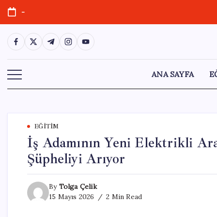
Skip
-
to
content
https://www.facebook.com/
https://twitter.com/
https://t.me/
https://www.instagram.com/
https://youtube.com/
ANA SAYFA
E
EĞITIM
İş Adamının Yeni Elektrikli Ara
Şüpheliyi Arıyor
By
Tolga Çelik
15 Mayıs 2026
2 Min Read