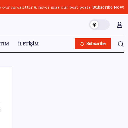
o our newsletter & never miss our best posts.
Subscribe Now!
TIM
İLETİŞİM
Subscribe
SON YAZILAR
ı
Merkez Bankası döviz ve altın rezervleri
açıklandı: Kasada son durum ne?