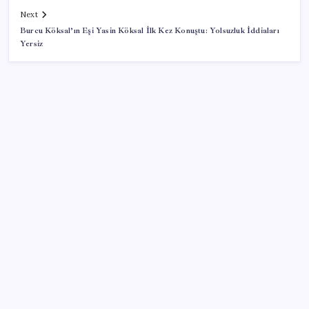
Next
Burcu Köksal’ın Eşi Yasin Köksal İlk Kez Konuştu: Yolsuzluk İddiaları
Yersiz
SON YAZILAR
20.000 TL Altına Satın Alınabilecek Fiyat
Performans 6 Tablet!
Yunanistan’dan Marmaris’e 2 bin 768 kişi birden akın
etti
Diş çürüklerine mucize çözüm yolda