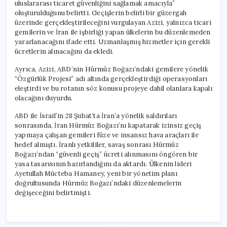
uluslararası ticaret güvenliğini sağlamak amacıyla”
oluşturulduğunu belirtti. Geçişlerin belirli bir güzergah
üzerinde gerçekleştirileceğini vurgulayan Azizi, yalnızca ticari
gemilerin ve İran ile işbirliği yapan ülkelerin bu düzenlemeden
yararlanacağını ifade etti. Uzmanlaşmış hizmetler için gerekli
ücretlerin alınacağını da ekledi.
Ayrıca, Azizi, ABD’nin Hürmüz Boğazı’ndaki gemilere yönelik
“Özgürlük Projesi” adı altında gerçekleştirdiği operasyonları
eleştirdi ve bu rotanın söz konusu projeye dahil olanlara kapalı
olacağını duyurdu.
ABD ile İsrail’in 28 Şubat’ta İran’a yönelik saldırıları
sonrasında, İran Hürmüz Boğazı’nı kapatarak izinsiz geçiş
yapmaya çalışan gemileri füze ve insansız hava araçları ile
hedef almıştı. İranlı yetkililer, savaş sonrası Hürmüz
Boğazı’ndan “güvenli geçiş” ücreti alınmasını öngören bir
yasa tasarısının hazırlandığını da aktardı. Ülkenin lideri
Ayetullah Mücteba Hamaney, yeni bir yönetim planı
doğrultusunda Hürmüz Boğazı’ndaki düzenlemelerin
değişeceğini belirtmişti.