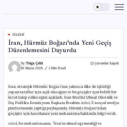
Skip
to
content
HABER
İran, Hürmüz Boğazı’nda Yeni Geçiş
Düzenlemesini Duyurdu
İran,
By
Tolga Çelik
yorumlar kapalı
Hürmüz
16 Mayıs 2026
1 Min Read
Boğazı’nda
Yeni
Geçiş
İran, stratejik Hürmüz Boğazı’nın yalnızca ülke ile işbirliği
Düzenlemesini
yapan taraflar için açık olacağını ve bu geçişler için belirli bir
Duyurdu
için
ücret talep edileceğini açıkladı. İran Meclisi Ulusal Güvenlik ve
Dış Politika Komisyonu Başkanı İbrahim Azizi, X sosyal medya
platformunda yaptığı paylaşımda, Hürmüz Boğazı’ndan
geçişler için hazırlanan yeni mekanizma hakkında bilgi verdi.
Azizi, bu mekanizmanın, “İran’ın ulusal egemenliği ve