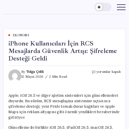
Skip
to
content
EKONOMI
iPhone Kullanıcıları İçin RCS
Mesajlarda Güvenlik Artışı: Şifreleme
Desteği Geldi
iPhone
By
Tolga Çelik
yorumlar kapalı
Kullanıcıları
12 Mayıs 2026
2 Min Read
İçin
RCS
Mesajlarda
Apple, iOS 26.5 ve diğer işletim sistemleri için güncellemeleri
Güvenlik
duyurdu. Bu sürüm, RCS mesajlaşma sistemine uçtan uca
Artışı:
Şifreleme
şifreleme desteği, yeni Pride temalı duvar kağıtları ve Apple
Desteği
Maps için reklam altyapısı gibi önemli yenilikleri beraberinde
Geldi
getiriyor.
için
Güncelleme ile birlikte iOS 26.5, iPadOS 26.5, macOS 26.5,