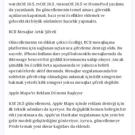
watchOS 26.5, tvOS 26.5, visionOS 26.5 ve HomePod yazılımı
da yayınlandı. Bu güncellemenin temel amacı, güvenlik
açıklarını kapatmak, bazı yeni özellikler eklemek ve
gelecekteki büyük sürümlere hazırlık yapmaktı.
RCS Mesajlar Artık Şifreli
Güncellemenin en dikkat çekici özelliği, RCS mesajlaşma
platformu için sağlanan uçtan uca şifreleme desteği oldu. Bu
sayede, iPhone kullanıcıları yeşil baloncuklu mesajlarında da
iMessage benzeri bir gizlilik korumasına sahip oluyor. Ancak
şimdilik bu özellik beta aşamasında ve yalnızca belirli
operatörlerde aktif durumda. Mesajlar uygulamasında bir
sohbetin şifreli olup olmadığını anlamak için kilit simgesine
bakmak yeterli; kilit simgesi yoksa mesajlar şifreli değildir.
Apple Maps’te Reklam Dönemi Başlıyor
iOS 26.5 güncellemesi, Apple Maps içinde reklam desteği için
ilk teknik adımları da içeriyor. Bu değişiklik hemen belirgin bir
etki yaratmasa da, Apple’ın Haritalar uygulaması için yeni bir
gelir modeli geliştirdiğini gösteriyor. Ayrıca, güncellemeye
Pride temalı yeni duvar kağıtları da eklendi.