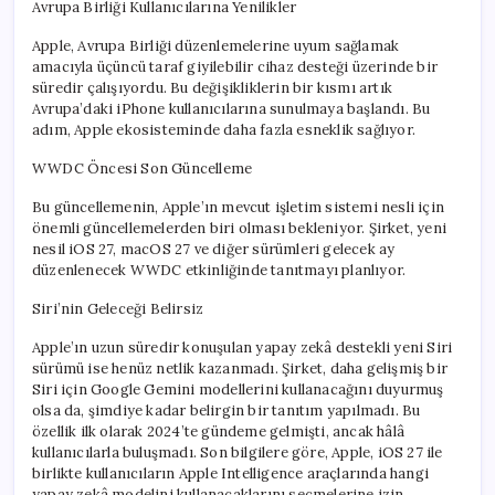
Avrupa Birliği Kullanıcılarına Yenilikler
Apple, Avrupa Birliği düzenlemelerine uyum sağlamak
amacıyla üçüncü taraf giyilebilir cihaz desteği üzerinde bir
süredir çalışıyordu. Bu değişikliklerin bir kısmı artık
Avrupa’daki iPhone kullanıcılarına sunulmaya başlandı. Bu
adım, Apple ekosisteminde daha fazla esneklik sağlıyor.
WWDC Öncesi Son Güncelleme
Bu güncellemenin, Apple’ın mevcut işletim sistemi nesli için
önemli güncellemelerden biri olması bekleniyor. Şirket, yeni
nesil iOS 27, macOS 27 ve diğer sürümleri gelecek ay
düzenlenecek WWDC etkinliğinde tanıtmayı planlıyor.
Siri’nin Geleceği Belirsiz
Apple’ın uzun süredir konuşulan yapay zekâ destekli yeni Siri
sürümü ise henüz netlik kazanmadı. Şirket, daha gelişmiş bir
Siri için Google Gemini modellerini kullanacağını duyurmuş
olsa da, şimdiye kadar belirgin bir tanıtım yapılmadı. Bu
özellik ilk olarak 2024’te gündeme gelmişti, ancak hâlâ
kullanıcılarla buluşmadı. Son bilgilere göre, Apple, iOS 27 ile
birlikte kullanıcıların Apple Intelligence araçlarında hangi
yapay zekâ modelini kullanacaklarını seçmelerine izin