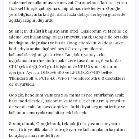
malzemeler kullanması ve mevcut Chromebook’lardan ayıran
fiziksel bir ışık çubuğuna sahip olması bekleniyor. Google,
yeni bilgisayarlarla ilgili daha fazla detayı ilerleyen günlerde
açıklayacağını duyurdu.
Şu an için, dizüstü bilgisayarın Intel, Qualcomm ve MediaTek
işlemcileri kullanacağı bilgisi mevcut. Intel, Google ile ortaklık
kurduğunu doğruladı ve bu da Googlebook’un Wildcat Lake
kod adıyla anılan üçüncü nesil Core işlemcilerini
kullanabileceğini gösteriyor. Bu çipler, yapay zeka
uygulamalarını hızlandırmak üzere tasarlanmış 6’ya kadar
CPU çekirdeği, Xe3 grafik işlemi ve NPU 5 sinir birimini
içeriyor. Ayrıca, DDR5-6400 ve LPDDR5X-7467 bellek,
Thunderbolt 4, PCIe 4.0, Wi-Fi 7 ve Bluetooth 6.0 destekleri
de duyuruldu.
Google, kendisini yalnızca x86 mimarisiyle sınırlamayacak;
bazı modellerde Qualcomm ve MediaTek’ten Arm işlemcileri
de yer alacak. Bu sayede şirket, farklı fiyat segmentlerine ve
kullanım senaryolarına hitap edebilecek.
Sonuç olarak, Googlebook, teknoloji dünyasında heyecan
verici bir yenilik olarak öne çıkıyor ve kullanıcıların hayatını
kolaylaştırmayı hedefliyor.