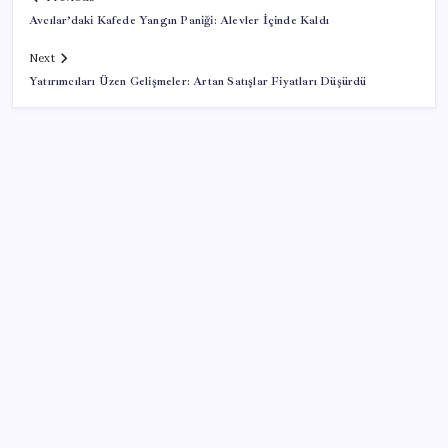
Avcılar’daki Kafede Yangın Paniği: Alevler İçinde Kaldı
Next
Yatırımcıları Üzen Gelişmeler: Artan Satışlar Fiyatları Düşürdü
SON YAZILAR
Türkiye’ye gelen turistler alışveriş yapmadı, saçını
yaptırdı!
Artık çalışan primi tazminata yansıyacak
Ekran Kartı Fiyatlarına Zam Yolda: Yüzde 40’a Varan