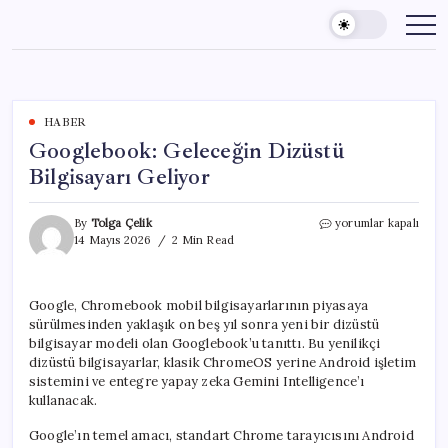
Skip
to
content
HABER
Googlebook: Geleceğin Dizüstü
Bilgisayarı Geliyor
Googlebook:
By
Tolga Çelik
yorumlar kapalı
Geleceğin
14 Mayıs 2026
2 Min Read
Dizüstü
Bilgisayarı
Geliyor
Google, Chromebook mobil bilgisayarlarının piyasaya
için
sürülmesinden yaklaşık on beş yıl sonra yeni bir dizüstü
bilgisayar modeli olan Googlebook’u tanıttı. Bu yenilikçi
dizüstü bilgisayarlar, klasik ChromeOS yerine Android işletim
sistemini ve entegre yapay zeka Gemini Intelligence’ı
kullanacak.
Google’ın temel amacı, standart Chrome tarayıcısını Android