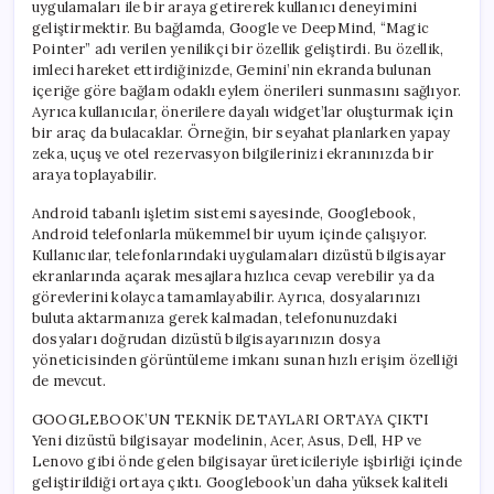
uygulamaları ile bir araya getirerek kullanıcı deneyimini
geliştirmektir. Bu bağlamda, Google ve DeepMind, “Magic
Pointer” adı verilen yenilikçi bir özellik geliştirdi. Bu özellik,
imleci hareket ettirdiğinizde, Gemini’nin ekranda bulunan
içeriğe göre bağlam odaklı eylem önerileri sunmasını sağlıyor.
Ayrıca kullanıcılar, önerilere dayalı widget’lar oluşturmak için
bir araç da bulacaklar. Örneğin, bir seyahat planlarken yapay
zeka, uçuş ve otel rezervasyon bilgilerinizi ekranınızda bir
araya toplayabilir.
Android tabanlı işletim sistemi sayesinde, Googlebook,
Android telefonlarla mükemmel bir uyum içinde çalışıyor.
Kullanıcılar, telefonlarındaki uygulamaları dizüstü bilgisayar
ekranlarında açarak mesajlara hızlıca cevap verebilir ya da
görevlerini kolayca tamamlayabilir. Ayrıca, dosyalarınızı
buluta aktarmanıza gerek kalmadan, telefonunuzdaki
dosyaları doğrudan dizüstü bilgisayarınızın dosya
yöneticisinden görüntüleme imkanı sunan hızlı erişim özelliği
de mevcut.
GOOGLEBOOK’UN TEKNİK DETAYLARI ORTAYA ÇIKTI
Yeni dizüstü bilgisayar modelinin, Acer, Asus, Dell, HP ve
Lenovo gibi önde gelen bilgisayar üreticileriyle işbirliği içinde
geliştirildiği ortaya çıktı. Googlebook’un daha yüksek kaliteli