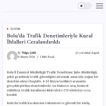
Skip
to
content
EĞITIM
Bolu’da Trafik Denetimleriyle Kural
İhlalleri Cezalandırıldı
Bolu’da
By
Tolga Çelik
yorumlar kapalı
Trafik
11 Mayıs 2026
1 Min Read
Denetimleriyle
Kural
İhlalleri
Bolu İl Emniyet Müdürlüğü Trafik Denetleme Şube Müdürlüğü,
Cezalandırıldı
şehir genelinde trafik güvenliğini artırmak amacıyla yoğun bir
için
denetim süreci başlattı. 4-10 Mayıs tarihleri arasında
gerçekleştirilen denetimlerde, on binlerce araç kontrol
edilirken, trafik kurallarını ihlal eden 1.270 sürücüye ceza
kesildi.
Bolu’da trafik kazalarının önlenmesi ve güvenli bir sürüş