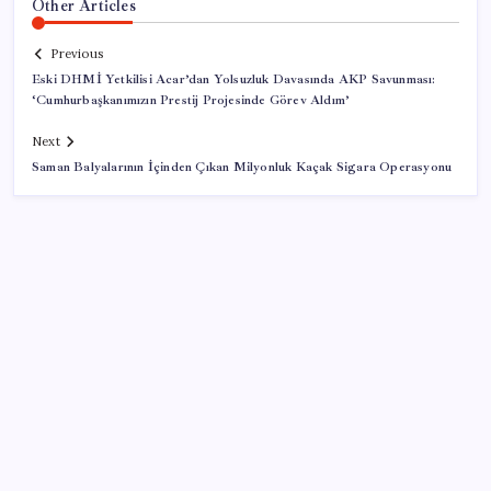
Other Articles
Previous
Eski DHMİ Yetkilisi Acar’dan Yolsuzluk Davasında AKP Savunması:
‘Cumhurbaşkanımızın Prestij Projesinde Görev Aldım’
Next
Saman Balyalarının İçinden Çıkan Milyonluk Kaçak Sigara Operasyonu
SON YAZILAR
Yunanistan’dan Marmaris’e 2 bin 768 kişi birden akın
etti