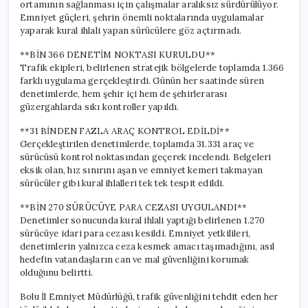
ortamının sağlanması için çalışmalar aralıksız sürdürülüyor.
Emniyet güçleri, şehrin önemli noktalarında uygulamalar
yaparak kural ihlali yapan sürücülere göz açtırmadı.
**BİN 366 DENETİM NOKTASI KURULDU**
Trafik ekipleri, belirlenen stratejik bölgelerde toplamda 1.366
farklı uygulama gerçekleştirdi. Günün her saatinde süren
denetimlerde, hem şehir içi hem de şehirlerarası
güzergahlarda sıkı kontroller yapıldı.
**31 BİNDEN FAZLA ARAÇ KONTROL EDİLDİ**
Gerçekleştirilen denetimlerde, toplamda 31.331 araç ve
sürücüsü kontrol noktasından geçerek incelendi. Belgeleri
eksik olan, hız sınırını aşan ve emniyet kemeri takmayan
sürücüler gibi kural ihlalleri tek tek tespit edildi.
**BİN 270 SÜRÜCÜYE PARA CEZASI UYGULANDI**
Denetimler sonucunda kural ihlali yaptığı belirlenen 1.270
sürücüye idari para cezası kesildi. Emniyet yetkilileri,
denetimlerin yalnızca ceza kesmek amacı taşımadığını, asıl
hedefin vatandaşların can ve mal güvenliğini korumak
olduğunu belirtti.
Bolu İl Emniyet Müdürlüğü, trafik güvenliğini tehdit eden her