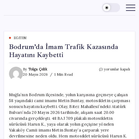
Skip
to
content
EĞITIM
Bodrum’da İmam Trafik Kazasında
Hayatını Kaybetti
Bodrum’da
By
Tolga Çelik
yorumlar kapalı
İmam
20 Mayıs 2026
1 Min Read
Trafik
Kazasında
Hayatını
Muğla’nın Bodrum ilçesinde, yolun karşısına geçmeye çalışan
Kaybetti
58 yaşındaki cami imamı Metin Suntay, motosikletin çarpması
için
sonucu hayatını kaybetti. Olay, Bitez Mahallesi’ndeki Atatürk
Bulvarı’nda 20 Mayıs 2026 tarihinde, akşam saat 20.00
civarında gerçekleşti. 48 BAJ 709 plakalı motosikletin
sürücüsü Harun K., yaya olarak yolun geçişine yönelen
Yakaköy Camii imamı Metin Suntay’a çarparak yere
devrilmesine neden oldu. Hem motosiklet sürücüsü Harun K.