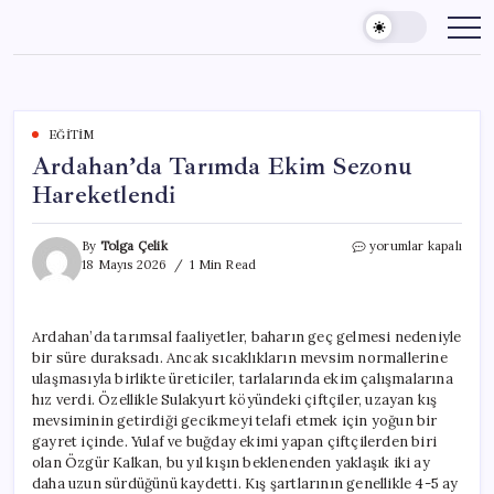
Skip
to
content
EĞITIM
Ardahan’da Tarımda Ekim Sezonu
Hareketlendi
Ardahan’da
By
Tolga Çelik
yorumlar kapalı
Tarımda
18 Mayıs 2026
1 Min Read
Ekim
Sezonu
Hareketlendi
Ardahan’da tarımsal faaliyetler, baharın geç gelmesi nedeniyle
için
bir süre duraksadı. Ancak sıcaklıkların mevsim normallerine
ulaşmasıyla birlikte üreticiler, tarlalarında ekim çalışmalarına
hız verdi. Özellikle Sulakyurt köyündeki çiftçiler, uzayan kış
mevsiminin getirdiği gecikmeyi telafi etmek için yoğun bir
gayret içinde. Yulaf ve buğday ekimi yapan çiftçilerden biri
olan Özgür Kalkan, bu yıl kışın beklenenden yaklaşık iki ay
daha uzun sürdüğünü kaydetti. Kış şartlarının genellikle 4-5 ay