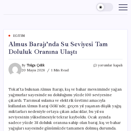
Skip
to
content
EĞITIM
Almus Barajı’nda Su Seviyesi Tam
Doluluk Oranına Ulaştı
Almus
By
Tolga Çelik
yorumlar kapalı
Barajı’nda
20 Mayıs 2026
1 Min Read
Su
Seviyesi
Tam
Tokat’ta bulunan Almus Barajı, kış ve bahar mevsiminde yağan
Doluluk
yağmurlar sayesinde su doluluğunu yüzde 100 seviyesine
Oranına
Ulaştı
çıkardı. Tarımsal sulama ve elektrik üretimi amacıyla
için
kullanılan Almus Baraj Gölü’nde, geçen yıl yaşanan düşük yağış
miktarları nedeniyle ortaya çıkan adacıklar, bu yıl su
seviyesinin yükselmesiyle tekrar kayboldu. Ocak ayında
sadece yüzde 38 doluluk oranına sahip olan baraj, kış ve bahar
yağışları sayesinde günümüzde tamamen dolmuş durumda.