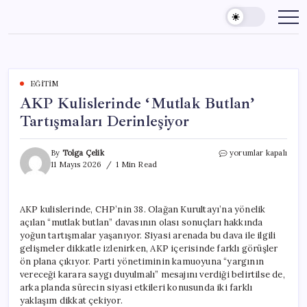
Skip
to
content
EĞITIM
AKP Kulislerinde ‘Mutlak Butlan’
Tartışmaları Derinleşiyor
AKP
By
Tolga Çelik
yorumlar kapalı
Kulislerinde
11 Mayıs 2026
1 Min Read
‘Mutlak
Butlan’
Tartışmaları
AKP kulislerinde, CHP’nin 38. Olağan Kurultayı’na yönelik
Derinleşiyor
açılan “mutlak butlan” davasının olası sonuçları hakkında
için
yoğun tartışmalar yaşanıyor. Siyasi arenada bu dava ile ilgili
gelişmeler dikkatle izlenirken, AKP içerisinde farklı görüşler
ön plana çıkıyor. Parti yönetiminin kamuoyuna “yargının
vereceği karara saygı duyulmalı” mesajını verdiği belirtilse de,
arka planda sürecin siyasi etkileri konusunda iki farklı
yaklaşım dikkat çekiyor.