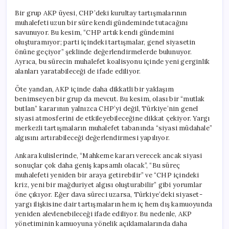
Bir grup AKP üyesi, CHP’deki kurultay tartışmalarının
muhalefeti uzun bir süre kendi gündeminde tutacağını
savunuyor. Bu kesim, “CHP artık kendi gündemini
oluşturamıyor; parti içindeki tartışmalar, genel siyasetin
önüne geçiyor” şeklinde değerlendirmelerde bulunuyor.
Ayrıca, bu sürecin muhalefet koalisyonu içinde yeni gerginlik
alanları yaratabileceği de ifade ediliyor.
Öte yandan, AKP içinde daha dikkatli bir yaklaşım
benimseyen bir grup da mevcut. Bu kesim, olası bir “mutlak
butlan” kararının yalnızca CHP’yi değil, Türkiye’nin genel
siyasi atmosferini de etkileyebileceğine dikkat çekiyor. Yargı
merkezli tartışmaların muhalefet tabanında “siyasi müdahale”
algısını artırabileceği değerlendirmesi yapılıyor.
Ankara kulislerinde, “Mahkeme kararı verecek ancak siyasi
sonuçlar çok daha geniş kapsamlı olacak”, “Bu süreç
muhalefeti yeniden bir araya getirebilir” ve “CHP içindeki
kriz, yeni bir mağduriyet algısı oluşturabilir” gibi yorumlar
öne çıkıyor. Eğer dava süreci uzarsa, Türkiye’deki siyaset-
yargı ilişkisine dair tartışmaların hem iç hem dış kamuoyunda
yeniden alevlenebileceği ifade ediliyor. Bu nedenle, AKP
yönetiminin kamuoyuna yönelik açıklamalarında daha