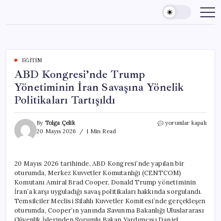
Skip
to
content
EĞITIM
ABD Kongresi’nde Trump
Yönetiminin İran Savaşına Yönelik
Politikaları Tartışıldı
ABD
By
Tolga Çelik
yorumlar kapalı
Kongresi’nde
20 Mayıs 2026
1 Min Read
Trump
Yönetiminin
İran
20 Mayıs 2026 tarihinde, ABD Kongresi’nde yapılan bir
Savaşına
oturumda, Merkez Kuvvetler Komutanlığı (CENTCOM)
Yönelik
Politikaları
Komutanı Amiral Brad Cooper, Donald Trump yönetiminin
Tartışıldı
İran’a karşı uyguladığı savaş politikaları hakkında sorgulandı.
için
Temsilciler Meclisi Silahlı Kuvvetler Komitesi’nde gerçekleşen
oturumda, Cooper’ın yanında Savunma Bakanlığı Uluslararası
Güvenlik İşlerinden Sorumlu Bakan Yardımcısı Daniel