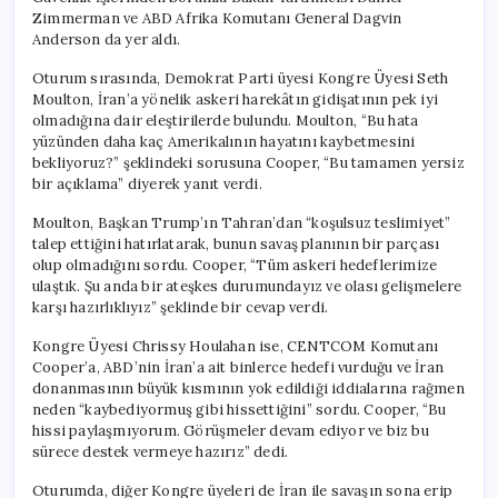
Zimmerman ve ABD Afrika Komutanı General Dagvin
Anderson da yer aldı.
Oturum sırasında, Demokrat Parti üyesi Kongre Üyesi Seth
Moulton, İran’a yönelik askeri harekâtın gidişatının pek iyi
olmadığına dair eleştirilerde bulundu. Moulton, “Bu hata
yüzünden daha kaç Amerikalının hayatını kaybetmesini
bekliyoruz?” şeklindeki sorusuna Cooper, “Bu tamamen yersiz
bir açıklama” diyerek yanıt verdi.
Moulton, Başkan Trump’ın Tahran’dan “koşulsuz teslimiyet”
talep ettiğini hatırlatarak, bunun savaş planının bir parçası
olup olmadığını sordu. Cooper, “Tüm askeri hedeflerimize
ulaştık. Şu anda bir ateşkes durumundayız ve olası gelişmelere
karşı hazırlıklıyız” şeklinde bir cevap verdi.
Kongre Üyesi Chrissy Houlahan ise, CENTCOM Komutanı
Cooper’a, ABD’nin İran’a ait binlerce hedefi vurduğu ve İran
donanmasının büyük kısmının yok edildiği iddialarına rağmen
neden “kaybediyormuş gibi hissettiğini” sordu. Cooper, “Bu
hissi paylaşmıyorum. Görüşmeler devam ediyor ve biz bu
sürece destek vermeye hazırız” dedi.
Oturumda, diğer Kongre üyeleri de İran ile savaşın sona erip