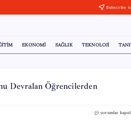
Subscribe t
ĞİTİM
EKONOMİ
SAĞLIK
TEKNOLOJİ
TANI
nu Devralan Öğrencilerden
23
yorumlar kapal
Nisan’da
Rektörlük
Koltuğunu