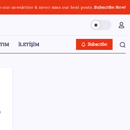
o our newsletter & never miss our best posts.
Subscribe Now!
TIM
İLETİŞİM
Subscribe
SON YAZILAR
ı
Türkiye’ye gelen turistler alışveriş yapmadı,
saçını yaptırdı!