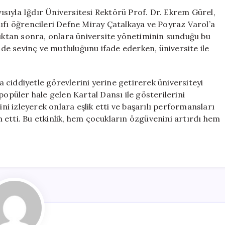
Devralan
sıyla Iğdır Üniversitesi Rektörü Prof. Dr. Ekrem Gürel,
Öğrencilerden
ıfı öğrencileri Defne Miray Çatalkaya ve Poyraz Varol’a
Etkileyici
dıktan sonra, onlara üniversite yönetiminin sunduğu bu
Kartal
ünde sevinç ve mutluluğunu ifade ederken, üniversite ile
Dansı
için
ciddiyetle görevlerini yerine getirerek üniversiteyi
popüler hale gelen Kartal Dansı ile gösterilerini
ini izleyerek onlara eşlik etti ve başarılı performansları
im etti. Bu etkinlik, hem çocukların özgüvenini artırdı hem