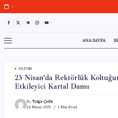
Skip
-
to
content
https://www.facebook.com/
https://twitter.com/
https://t.me/
https://www.instagram.com/
https://youtube.com/
ANA SAYFA
E
EĞITIM
23 Nisan’da Rektörlük Koltuğu
Etkileyici Kartal Dansı
By
Tolga Çelik
24 Nisan 2026
1 Min Read