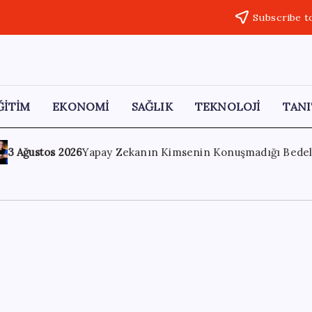
Subscribe t
ĞİTİM
EKONOMİ
SAĞLIK
TEKNOLOJİ
TANI
in Konuşmadığı Bedeli! Apple Neden Zirvede? | TeknoMaxx