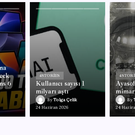
na
ecek
4
STORIES
4
STORI
ns 6
Kullanıcı sayısı 1
Ayasof
milyarı aştı
mimari
By
Tolga Çelik
By
24 Haziran 2026
24 Hazir