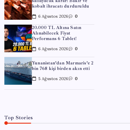
sallayacak karar: Bakır ve
kobalt ihracatı durduruldu
6 Ağustos 2026
0
20.000 TL Altına Satın
Alınabilecek Fiyat
Performans 6 Tablet!
6 Ağustos 2026
0
EĞITIM
Yunanistan’dan Marmaris’e 2
Merke
bin 768 kişi birden akın etti
açıkl
5 Ağustos 2026
0
By
Tol
Top Stories