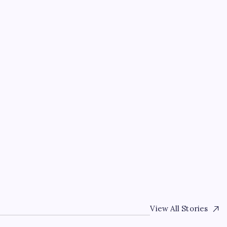
EĞITIM
eri
Kongo’dan piyasaları sa
Bakır ve kobalt ihraca
By
Tolga Çelik
6 Ağustos 2026
View All Stories