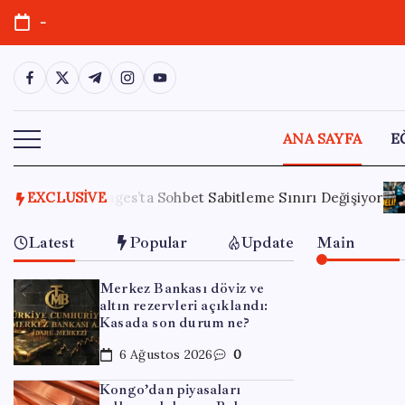
Skip
-
to
content
https://www.facebook.com/
https://twitter.com/
https://t.me/
https://www.instagram.com/
https://youtube.com/
ANA SAYFA
E
me Sınırı Değişiyor
EXCLUSIVE
3 Ağustos 2026
Yapay Zekanın Kimsen
Latest
Popular
Update
Main
Merkez Bankası döviz ve
altın rezervleri açıklandı:
Kasada son durum ne?
6 Ağustos 2026
0
Kongo’dan piyasaları