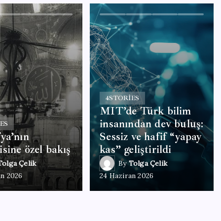
4
STORIES
MIT’de Türk bilim
insanından dev buluş:
ES
ya’nın
Sessiz ve hafif “yapay
sine özel bakış
kas” geliştirildi
Tolga Çelik
By
Tolga Çelik
an 2026
24 Haziran 2026