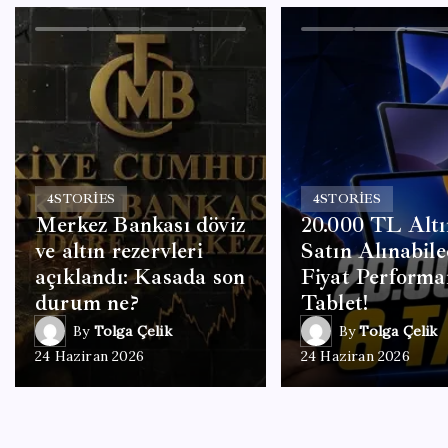
4
STORIES
4
STORIES
Merkez Bankası döviz
20.000 TL Altı
ve altın rezervleri
Satın Alınabil
açıklandı: Kasada son
Fiyat Performa
durum ne?
Tablet!
By
Tolga Çelik
By
Tolga Çelik
24 Haziran 2026
24 Haziran 2026